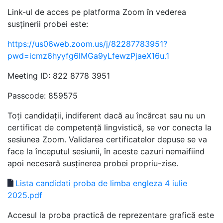
Link-ul de acces pe platforma Zoom în vederea
susținerii probei este:
https://us06web.zoom.us/j/82287783951?
pwd=icmz6hyyfg6lMGa9yLfewzPjaeX16u.1
Meeting ID: 822 8778 3951
Passcode: 859575
Toți candidații, indiferent dacă au încărcat sau nu un
certificat de competență lingvistică, se vor conecta la
sesiunea Zoom. Validarea certificatelor depuse se va
face la începutul sesiunii, în aceste cazuri nemaifiind
apoi necesară susținerea probei propriu-zise.
Lista candidati proba de limba engleza 4 iulie
2025.pdf
Accesul la proba practică de reprezentare grafică este